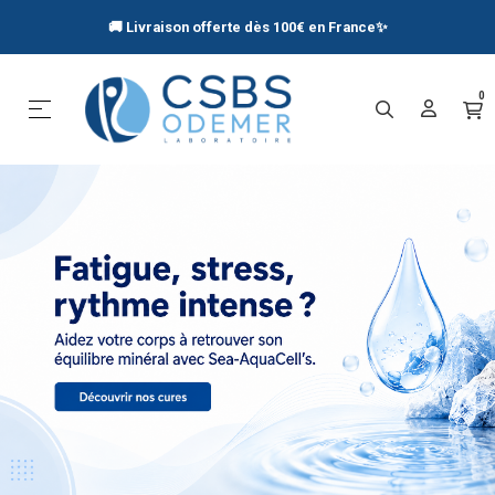
🚚 Livraison offerte dès 100€ en France
✨
0
Basculer la navigation
☰