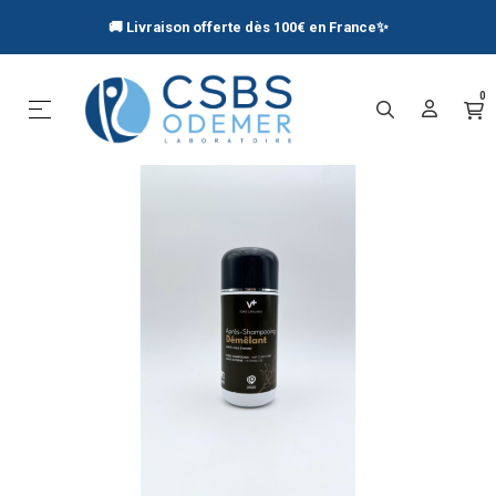
🚚 Livraison offerte dès 100€ en France
✨
0
Basculer la navigation
☰