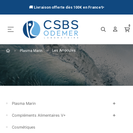
🚚 Livraison offerte dès 100€ en France
✨
0
Basculer la navigation
☰
Les Ampoules
Plasma Marin
Plasma Marin
Compléments Alimentaires V+
Cosmétiques