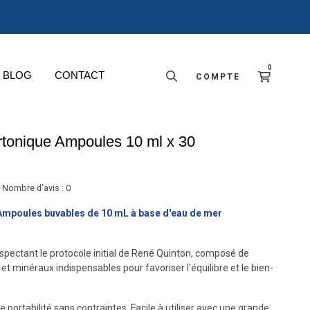
0
BLOG
CONTACT
COMPTE
tonique Ampoules 10 ml x 30
 Nombre d'avis :
0
Ampoules buvables de 10 mL à base d'eau de mer
pectant le protocole initial de René Quinton, composé de
t minéraux indispensables pour favoriser l'équilibre et le bien-
e portabilité sans contraintes. Facile à utiliser avec une grande