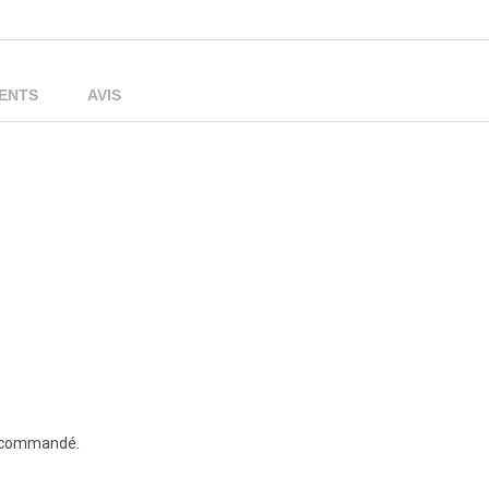
IENTS
AVIS
 recommandé.