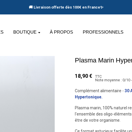
🚚 Livraison offerte dès 100€ en France
✨
ES
BOUTIQUE
À PROPOS
PROFESSIONNELS
Plasma Marin Hyper
18,90 €
TTC
Note moyenne :
0
/
10
-
Complément alimentaire -
30 
Hypertonique
.
Plasma marin, 100% naturel res
l'ensemble des oligo-éléments e
être de votre organisme.
Ce format astucieux facilite un