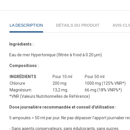
LA DESCRIPTION
DÉTAILS DU PRODUIT
AVIS CL
Ingrédients :
Eau de mer Hypertonique (filtrée à froid à 0.20 µm)
Compositions :
INGRÉDIENTS
Pour 10 ml
Pour 50 ml
Chlorure
200 mg
1000 mg (125% VNR*)
Magnésium
13,2 mg
66 mg (18% VNR%*)
*VNR (Valeurs Nutritionnelles de Référence)
Dose journalière recommandée et conseil d'utilisation :
5 ampoules = 50 ml par jour. Ne pas dépasser l'apport journalier
- Sans agents conservateurs, sans édulcorants, sans sucres.